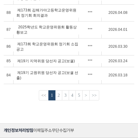
제173회 김해가야고등학교운영위원
88
***
2026.04.08
회 정기회 회의결과
2025학년도 학교운영위원회 활동상
87
***
2026.04.01
황보고
제173회 학교운영위원회 정기회 소집
86
***
2026.03.30
공고
85
제19기 지역위원 당선자 공고(보궐)
***
2026.03.24
제19기 교원위원 당선자 공고(보궐 선
84
***
2026.03.18
출)
<<
1
2
3
4
5
>
>>
개인정보처리방침
이메일주소무단수집거부