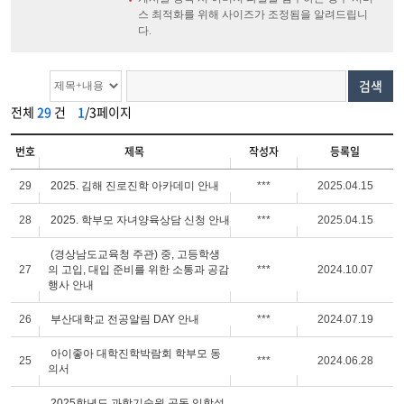
스 최적화를 위해 사이즈가 조정됨을 알려드립니
다.
검색
전체
29
건
1
/3페이지
번호
제목
작성자
등록일
29
2025. 김해 진로진학 아카데미 안내
***
2025.04.15
28
2025. 학부모 자녀양육상담 신청 안내
***
2025.04.15
(경상남도교육청 주관) 중, 고등학생
27
의 고입, 대입 준비를 위한 소통과 공감
***
2024.10.07
행사 안내
26
부산대학교 전공알림 DAY 안내
***
2024.07.19
아이좋아 대학진학박람회 학부모 동
25
***
2024.06.28
의서
2025학년도 과학기술원 공동 입학설