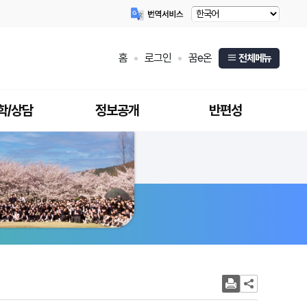
홈
로그인
꿈e온
전체메뉴
학/상담
정보공개
반편성