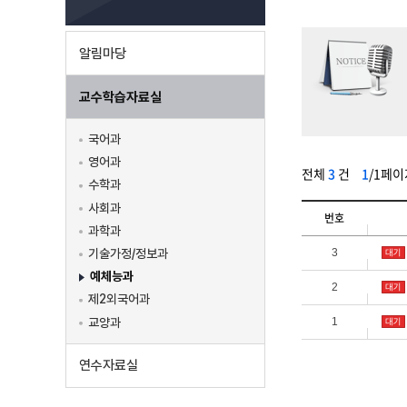
알림마당
교수학습자료실
국어과
영어과
전체
3
건
1
/1페이
수학과
사회과
번호
과학과
3
기술가정/정보과
예체능과
2
제2외국어과
1
교양과
연수자료실