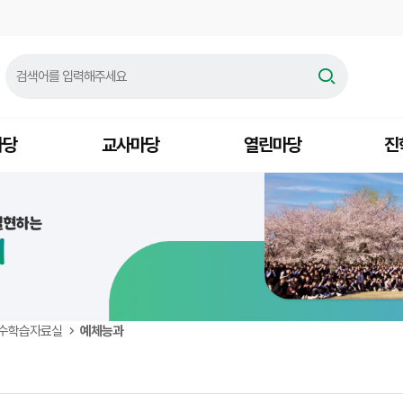
마당
교사마당
열린마당
진
수학습자료실
예체능과