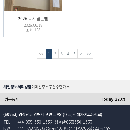
2026 독서 골든벨
2026.06.19
조회 123
<<
1
2
3
4
5
>
>>
개인정보처리방침
이메일주소무단수집거부
방문통계
Today
220명
(50953) 경상남도 김해시 경원로 98 (내동, 김해가야고등학교)
TEL : 교무실:055-330-1339, 행정실:055)330-1333
FAX : 교무실: FAX:055)336-4440, 행정실: FAX:055)322-4449