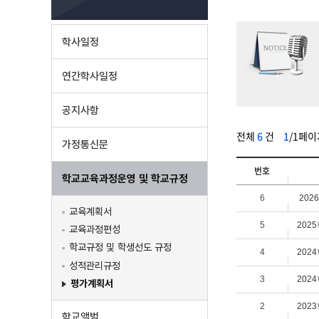
학사일정
연간학사일정
공지사항
전체
6
건
1
/1페이
가정통신문
번호
학교교육과정운영 및 학교규정
6
202
교육계획서
5
202
교육과정편성
학교규정 및 학생선도 규정
4
202
성적관리규정
3
202
평가계획서
2
202
학교앨범