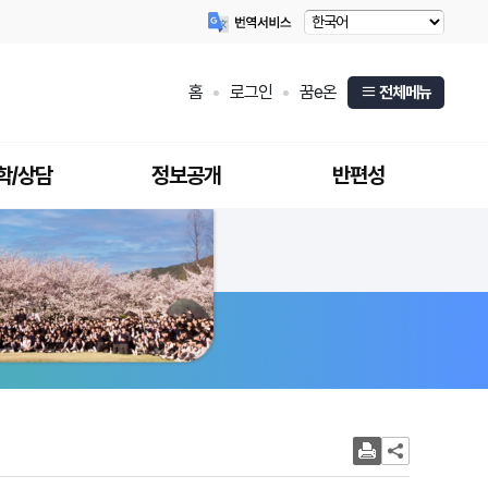
홈
로그인
꿈e온
전체메뉴
학/상담
정보공개
반편성