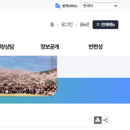
홈
로그인
꿈e온
전체메뉴
학/상담
정보공개
반편성