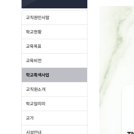
교직원인사말
학교현황
교육목표
교육비전
학교특색사업
교직원소개
학교알리미
교가
시설안내